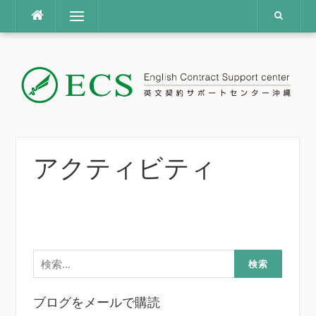
コ
メニュー
ン
テ
ン
ツ
へ
ス
キ
ッ
プ
アクティビティ
検
索:
ブログをメールで購読