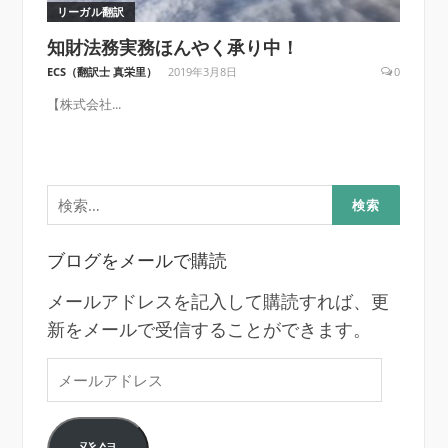
リーガル翻訳
知財法務実務ほんやく承り中！
ECS（翻訳士 真栄里）
2019年3月8日
0
【株式会社...
検
索:
ブログをメールで購読
メールアドレスを記入して購読すれば、更
新をメールで受信することができます。
メ
ー
ル