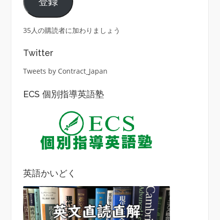
登録
ア
ド
レ
35人の購読者に加わりましょう
ス
Twitter
Tweets by Contract_Japan
ECS 個別指導英語塾
英語かいどく