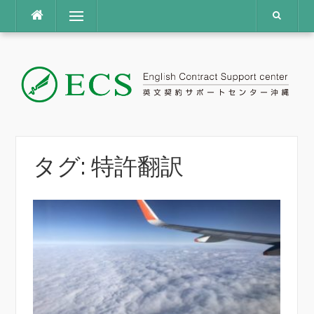
コ
メニュー
ン
テ
ン
ツ
へ
ス
キ
ッ
プ
タグ:
特許翻訳