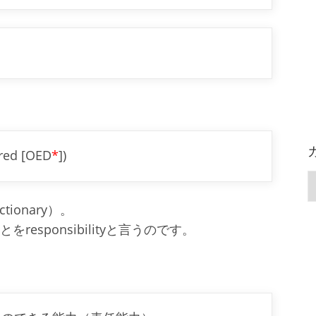
red [OED
*
])
ictionary）。
をresponsibilityと言うのです。