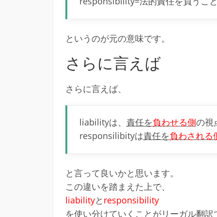
responsibility=法的責任を
というのが元の意味です。
さらに言えば
さらに言えば、
liabilityは、
責任を
負わせる側
の視
responsilibityは
責任を
負わされる
と言って良いかと思います。
この違いを踏まえた上で、
liability
と
responsibility
を使い分けていくことがリーガル翻訳