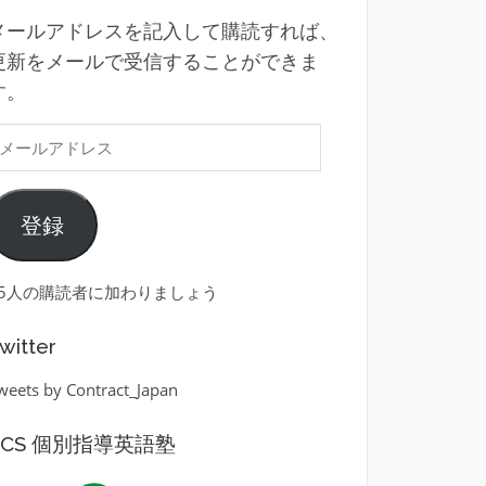
メールアドレスを記入して購読すれば、
更新をメールで受信することができま
す。
メ
ー
ル
登録
ア
ド
レ
35人の購読者に加わりましょう
ス
witter
weets by Contract_Japan
ECS 個別指導英語塾