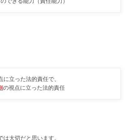
負うことのできる能力（責任能力）
点に立った法的責任で、
側
の視点に立った法的責任
では大切だと思います。