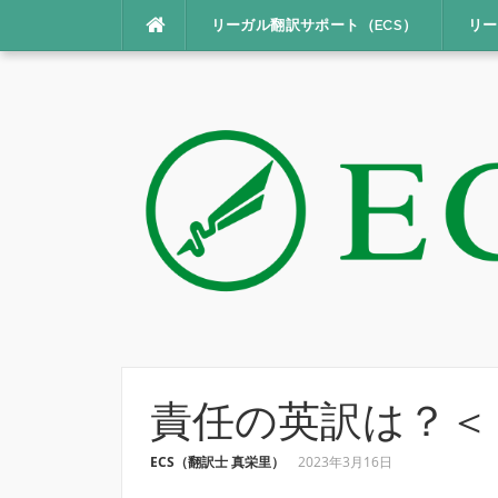
コ
リーガル翻訳サポート（ECS）
リー
ン
テ
ン
ツ
へ
ス
キ
ッ
プ
責任の英訳は？＜
ECS（翻訳士 真栄里）
2023年3月16日