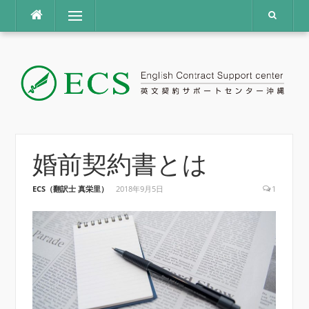
コ
メニュー
ン
テ
ン
ツ
へ
ス
キ
ッ
プ
婚前契約書とは
ECS（翻訳士 真栄里）
2018年9月5日
1