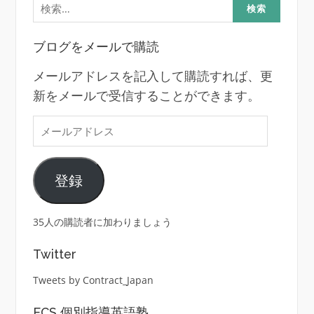
索:
ブログをメールで購読
メールアドレスを記入して購読すれば、更
新をメールで受信することができます。
メ
ー
ル
登録
ア
ド
レ
35人の購読者に加わりましょう
ス
Twitter
Tweets by Contract_Japan
ECS 個別指導英語塾