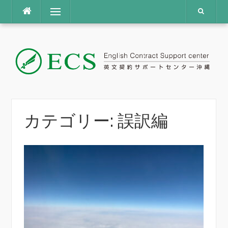
コ
メニュー
ン
テ
ン
ツ
へ
ス
キ
ッ
プ
カテゴリー:
誤訳編