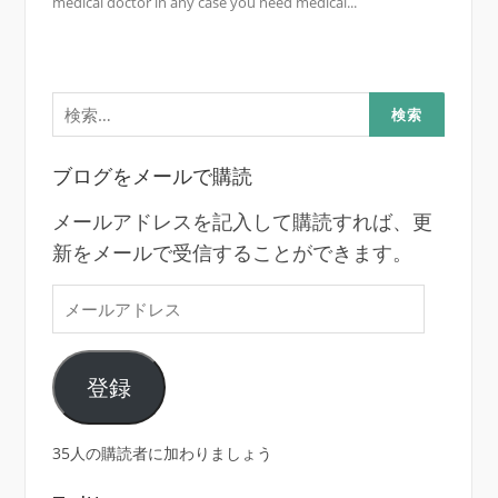
medical doctor in any case you need medical...
検
索:
ブログをメールで購読
メールアドレスを記入して購読すれば、更
新をメールで受信することができます。
メ
ー
ル
登録
ア
ド
レ
35人の購読者に加わりましょう
ス