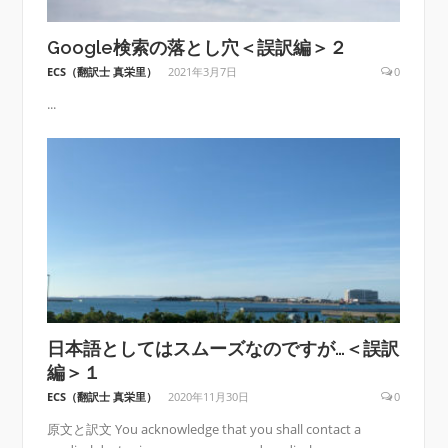
Google検索の落とし穴＜誤訳編＞２
ECS（翻訳士 真栄里）
2021年3月7日
0
...
日本語としてはスムーズなのですが…＜誤訳
編＞１
ECS（翻訳士 真栄里）
2020年11月30日
0
原文と訳文 You acknowledge that you shall contact a