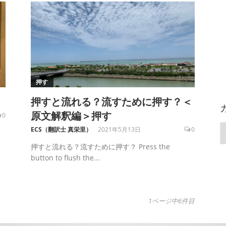
押す
押すと流れる？流すために押す？＜
原文解釈編＞押す
0
ECS（翻訳士 真栄里）
2021年5月13日
0
押すと流れる？流すために押す？ Press the
button to flush the...
1ページ中6件目