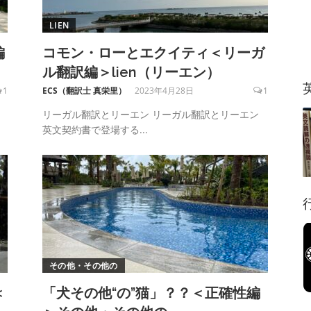
LIEN
編
コモン・ローとエクイティ＜リーガ
ル翻訳編＞lien（リーエン）
1
ECS（翻訳士 真栄里）
2023年4月28日
1
リーガル翻訳とリーエン リーガル翻訳とリーエン
英文契約書で登場する...
その他・その他の
＜
「犬その他“の”猫」？？＜正確性編