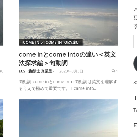
[COME IN]と[COME INTO]の違い
come inとcome intoの違い＜英文
法探求編＞句動詞
0
ECS（翻訳士 真栄里）
2023年8月5日
1
句動詞 come inとcome into 句動詞は英文を理解す
るうえで極めて重要です。 I came into...
T
T