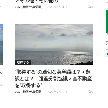
＞その他・その他の
1
ECS（翻訳士 真栄里）
2023年3月31日
0
...
取得する
訳
”取得する”の適切な英単語は？＜翻
訳とは？ 遺産分割協議＞全不動産
を”取得する”
2
ECS（翻訳士 真栄里）
2022年9月10日
0
...