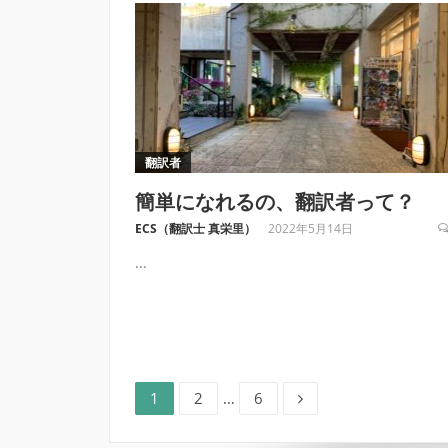
翻訳者
簡単になれるの、翻訳者って？
ECS（翻訳士 真栄里）
2022年5月14日
...
ペ
ペ
ペ
投
1
2
…
6
ー
ー
ー
ジ
ジ
ジ
稿