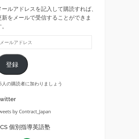
メールアドレスを記入して購読すれば、
更新をメールで受信することができま
す。
メ
ー
ル
登録
ア
ド
レ
35人の購読者に加わりましょう
ス
witter
weets by Contract_Japan
ECS 個別指導英語塾