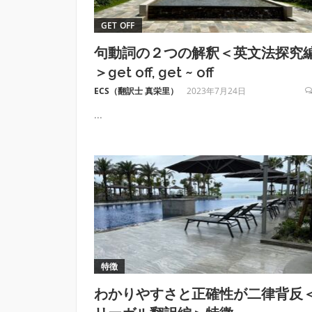
GET OFF
句動詞の２つの解釈＜英文法探究
＞get off, get ~ off
ECS（翻訳士 真栄里）
2023年7月24日
...
特徴
わかりやすさと正確性が二律背反