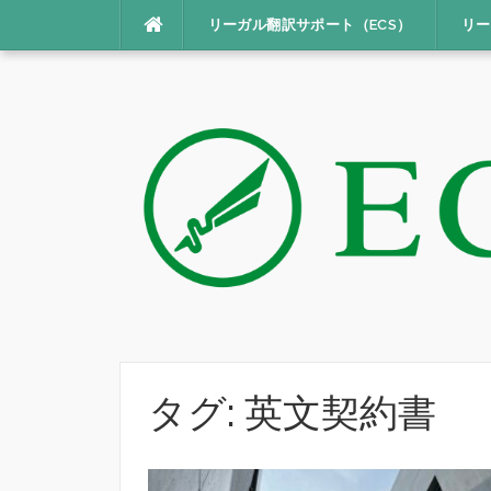
コ
リーガル翻訳サポート（ECS）
リー
ン
テ
ン
ツ
へ
ス
キ
ッ
プ
タグ:
英文契約書