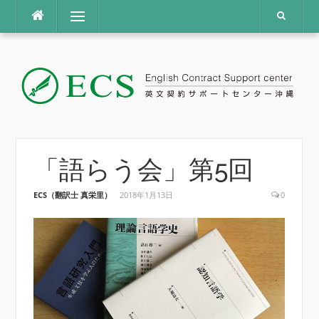
コ
メニュー
ン
テ
ン
ツ
へ
ス
キ
ッ
プ
「語らう会」第5回
ECS（翻訳士 真栄里）
2018年1月13日
0