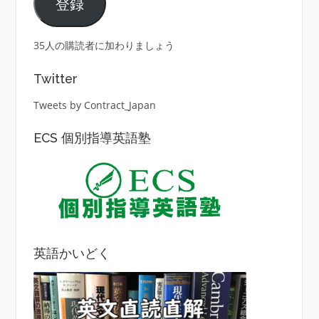
登録
ア
ド
レ
35人の購読者に加わりましょう
ス
Twitter
Tweets by Contract_Japan
ECS 個別指導英語塾
英語かいどく